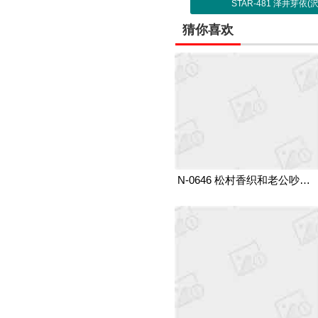
STAR-481 泽井芽
猜你喜欢
N-0646 松村香织和老公吵架后去了隔壁老王家