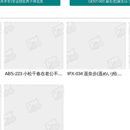
依(沢井牙衣)专业猎取男子弹花库
GENT-060 麻生优(麻
ABS-223 小松千春在老公不在家时去了小王哥那
IPX-034 遥奈步(遥めい)给了隔壁老王可趁之机