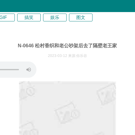
GIF
搞笑
娱乐
图文
N-0646 松村香织和老公吵架后去了隔壁老王家
2023-03-12 来源:你乐谷