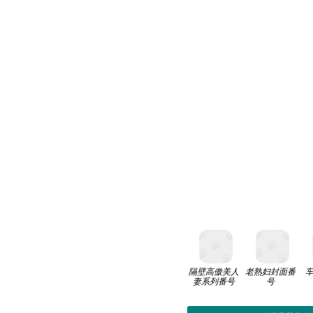
隔壁高傲美人
老熟妇封面番
妻系列番号
号