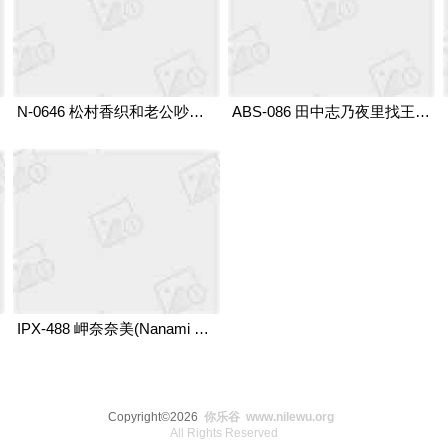
N-0646 松村香织和老公吵架后去了隔壁老王家
ABS-086 田中志乃夜里找王哥帮忙喂小老妹
IPX-488 岬奈奈美(Nanami Misaki,岬ななみ) 趁老婆不在家的时候,赶快请公司同事来家里狂欢
Copyright©2026
你乐谷 www.nilewu.org
All Rights Reserved