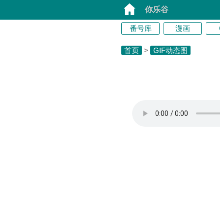
你乐谷
番号库
漫画
首页
>
GIF动态图