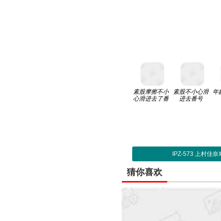
素股摩擦不小
素股不小心滑
年
心滑进去了番
进去番号
号
IPZ-573 上村
猜你喜欢