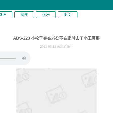
GIF
搞笑
娱乐
图文
ABS-223 小松千春在老公不在家时去了小王哥那
2023-03-12 来源:你乐谷