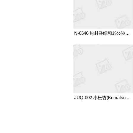
N-0646 松村香织和老公吵架后去了隔壁老王家
JUQ-002 小松杏(Komatsu An) 仲夏夜回家丢了钥匙,只能借住在邻居家里