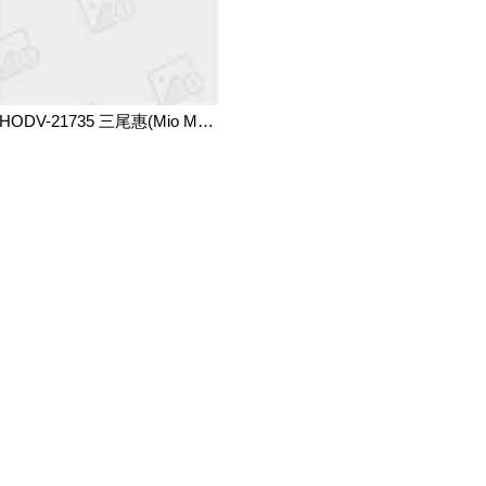
HODV-21735 三尾惠(Mio Megu,三尾めぐ) 趁家人不在家的时候去老朋友家里拜访