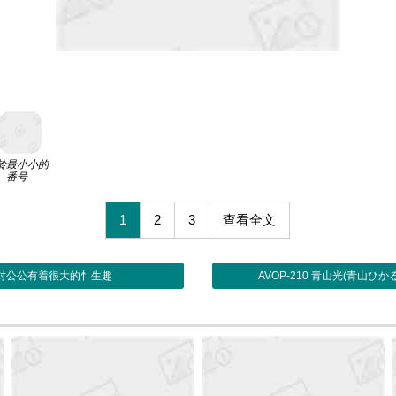
龄最小小的
番号
1
2
3
查看全文
佳奈对公公有着很大的忄生趣
AVOP-210 青山光(青山