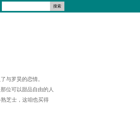
搜索
认了与罗昊的恋情。
是那位可以甜品自由的人
半熟芝士，这咱也买得