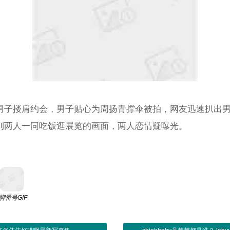
男子搂肩约会，男子贴心为周扬青撑伞被拍，网友迅速扒出
到两人一同吃饭逛展览的画面，两人恋情疑曝光。
脚番号GIF