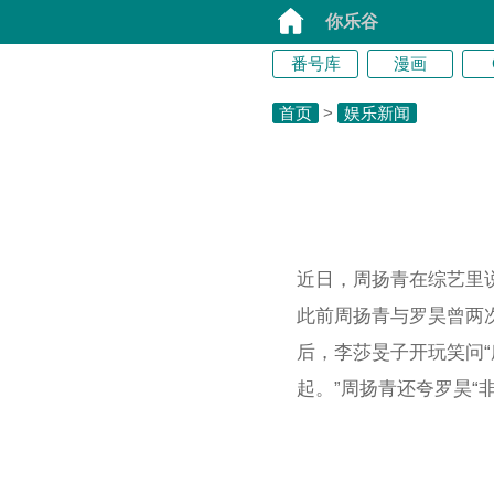
你乐谷
番号库
漫画
首页
>
娱乐新闻
近日，周扬青在综艺里
此前周扬青与罗昊曾两
后，李莎旻子开玩笑问
起。”周扬青还夸罗昊“