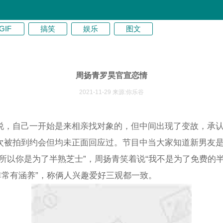
GIF
搞笑
娱乐
图文
周扬青罗昊官宣恋情
2021-11-29 来源:你乐谷
说，自己一开始是来相亲找对象的，但中间出现了变故，承
次被拍到约会但均未正面回应过。节目中当大家知道新男友
“所以你是为了半熟芝士”，周扬青笑着说“我不是为了免费的
非常有涵养”，称俩人兴趣爱好三观都一致。