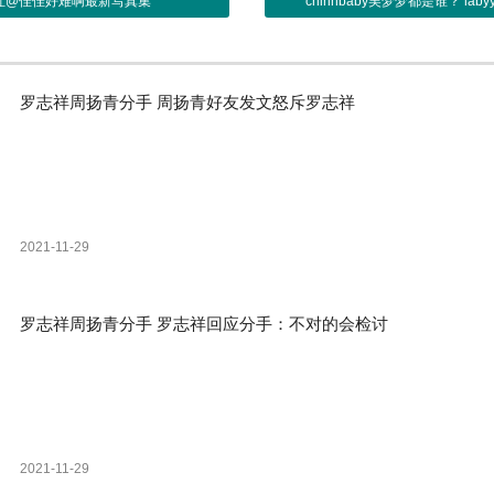
网红@佳佳好难啊最新写真集
chinhbaby吴梦梦都是谁？ la
罗志祥周扬青分手 周扬青好友发文怒斥罗志祥
2021-11-29
罗志祥周扬青分手 罗志祥回应分手：不对的会检讨
2021-11-29