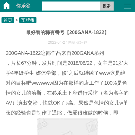
你乐谷
搜索
首页
>
车牌番
最好看的稀有番号【200GANA-1822】
2022-04-27 来源:你乐谷
200GANA-1822这部作品来自200GANA系列
，片长67分钟，发片时间是2018/08/22，女主是21岁大
学4年级学生·媒体学部，修”之后就继续了www这是绝
对的目标吧wwwwww因为在那样的店工作了100%是色
情的女儿的哈斯，在必杀土下座进行采访（名为名字的
AV）演出交涉，快就OK了♪高。果然是色情的女儿w单
夜的经验也是制作了通缩，做爱很难做的时候，即