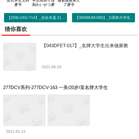
贫乳学生无码
学生雨宿り强
做着做着来人
番号
制わいせつ番
了番号
号
【259LUXU-714】_佐佐木遥 21岁
【300MIUM-090】_G罩杯大学生 帐篷内援交
猜你喜欢
【043DFET-017】_名牌大学生出来做家教
2021-06-28
277DCV系列-277DCV-163 一美/20岁/某名牌大学生
2021-01-21