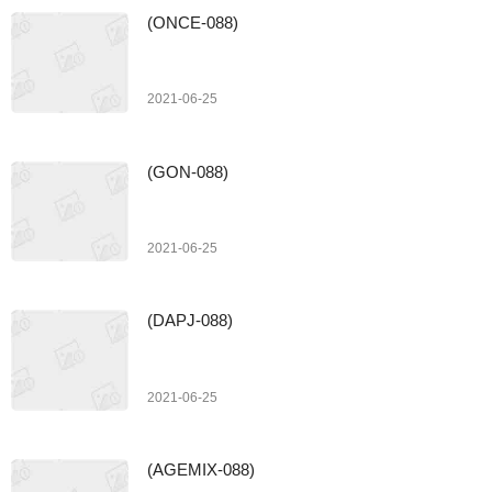
(ONCE-088)
2021-06-25
(GON-088)
2021-06-25
(DAPJ-088)
2021-06-25
(AGEMIX-088)