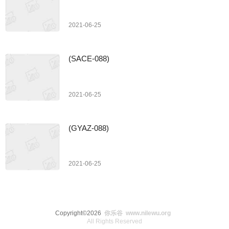
2021-06-25
(SACE-088)
2021-06-25
(GYAZ-088)
2021-06-25
Copyright©2026
你乐谷 www.nilewu.org
All Rights Reserved