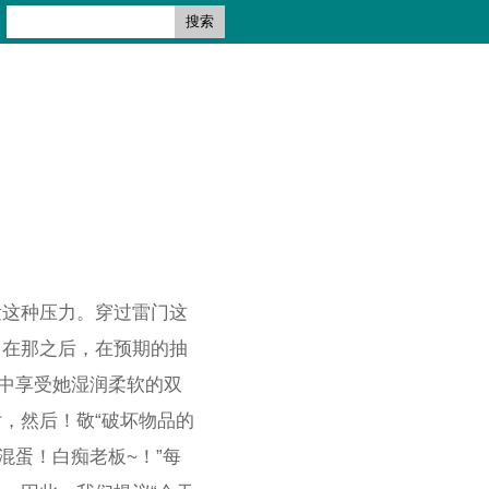
搜索
泄这种压力。穿过雷门这
。在那之后，在预期的抽
浴中享受她湿润柔软的双
，然后！敬“破坏物品的
混蛋！白痴老板~！”每