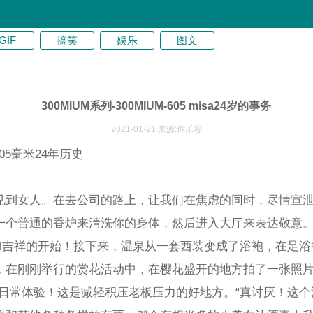
GIF
搞笑
娱乐
图文
300MIUM系列-300MIUM-605 misa24岁的事务
2021-01-21 来源:你乐谷
605毫米24年历史
见到女人。在去公司的路上，让我们在焦虑的同时，尽情宣
一个普通的香炉来清洗你的身体，然后进入大厅来表达敬意
”和吉祥的开始！接下来，温泉从一套西装变成了浴袍，在足
，在刚刚举行的赏花活动中，在樱花盛开的地方拍了一张照片
日常体验！这是减轻积压老板压力的好地方。“真讨厌！这个